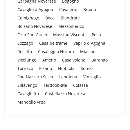
Garbagna Novarese
Bogogno
Cavaglio d Agogna
Cavallirio
Briona
Comignago
Boca
Biandrate
Bolzano Novarese
Mezzomerico
Orta San Giulio
Massino Visconti
Pella
Sozzago
Casalbeltrame
Vaprio d Agogna
Recetto
Casaleggio Novara
Miasino
Vicolungo
Ameno
Casalvolone
Barengo
Tornaco
Pisano
Nibbiola
Soriso
San Nazzaro Sesia
Landiona
Vinzaglio
Sillavengo
Terdobbiate
Colazza
Cavaglietto
Castellazzo Novarese
Mandello Vitta