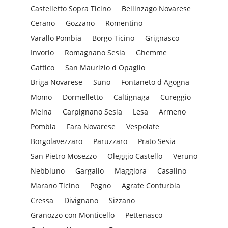
Castelletto Sopra Ticino
Bellinzago Novarese
Cerano
Gozzano
Romentino
Varallo Pombia
Borgo Ticino
Grignasco
Invorio
Romagnano Sesia
Ghemme
Gattico
San Maurizio d Opaglio
Briga Novarese
Suno
Fontaneto d Agogna
Momo
Dormelletto
Caltignaga
Cureggio
Meina
Carpignano Sesia
Lesa
Armeno
Pombia
Fara Novarese
Vespolate
Borgolavezzaro
Paruzzaro
Prato Sesia
San Pietro Mosezzo
Oleggio Castello
Veruno
Nebbiuno
Gargallo
Maggiora
Casalino
Marano Ticino
Pogno
Agrate Conturbia
Cressa
Divignano
Sizzano
Granozzo con Monticello
Pettenasco