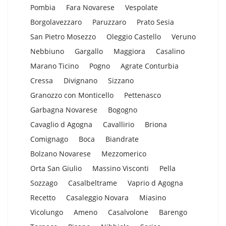
Pombia
Fara Novarese
Vespolate
Borgolavezzaro
Paruzzaro
Prato Sesia
San Pietro Mosezzo
Oleggio Castello
Veruno
Nebbiuno
Gargallo
Maggiora
Casalino
Marano Ticino
Pogno
Agrate Conturbia
Cressa
Divignano
Sizzano
Granozzo con Monticello
Pettenasco
Garbagna Novarese
Bogogno
Cavaglio d Agogna
Cavallirio
Briona
Comignago
Boca
Biandrate
Bolzano Novarese
Mezzomerico
Orta San Giulio
Massino Visconti
Pella
Sozzago
Casalbeltrame
Vaprio d Agogna
Recetto
Casaleggio Novara
Miasino
Vicolungo
Ameno
Casalvolone
Barengo