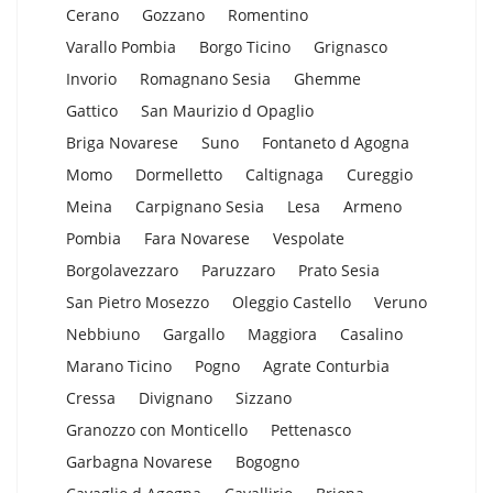
Cerano
Gozzano
Romentino
Varallo Pombia
Borgo Ticino
Grignasco
Invorio
Romagnano Sesia
Ghemme
Gattico
San Maurizio d Opaglio
Briga Novarese
Suno
Fontaneto d Agogna
Momo
Dormelletto
Caltignaga
Cureggio
Meina
Carpignano Sesia
Lesa
Armeno
Pombia
Fara Novarese
Vespolate
Borgolavezzaro
Paruzzaro
Prato Sesia
San Pietro Mosezzo
Oleggio Castello
Veruno
Nebbiuno
Gargallo
Maggiora
Casalino
Marano Ticino
Pogno
Agrate Conturbia
Cressa
Divignano
Sizzano
Granozzo con Monticello
Pettenasco
Garbagna Novarese
Bogogno