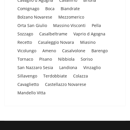
Cavaglio d Agogna
Cavallirio
Briona
Comignago
Boca
Biandrate
Bolzano Novarese
Mezzomerico
Orta San Giulio
Massino Visconti
Pella
Sozzago
Casalbeltrame
Vaprio d Agogna
Recetto
Casaleggio Novara
Miasino
Vicolungo
Ameno
Casalvolone
Barengo
Tornaco
Pisano
Nibbiola
Soriso
San Nazzaro Sesia
Landiona
Vinzaglio
Sillavengo
Terdobbiate
Colazza
Cavaglietto
Castellazzo Novarese
Mandello Vitta