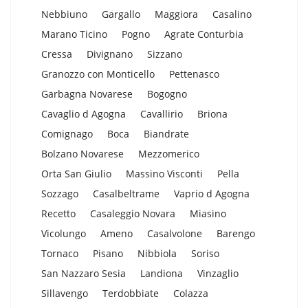
Nebbiuno
Gargallo
Maggiora
Casalino
Marano Ticino
Pogno
Agrate Conturbia
Cressa
Divignano
Sizzano
Granozzo con Monticello
Pettenasco
Garbagna Novarese
Bogogno
Cavaglio d Agogna
Cavallirio
Briona
Comignago
Boca
Biandrate
Bolzano Novarese
Mezzomerico
Orta San Giulio
Massino Visconti
Pella
Sozzago
Casalbeltrame
Vaprio d Agogna
Recetto
Casaleggio Novara
Miasino
Vicolungo
Ameno
Casalvolone
Barengo
Tornaco
Pisano
Nibbiola
Soriso
San Nazzaro Sesia
Landiona
Vinzaglio
Sillavengo
Terdobbiate
Colazza