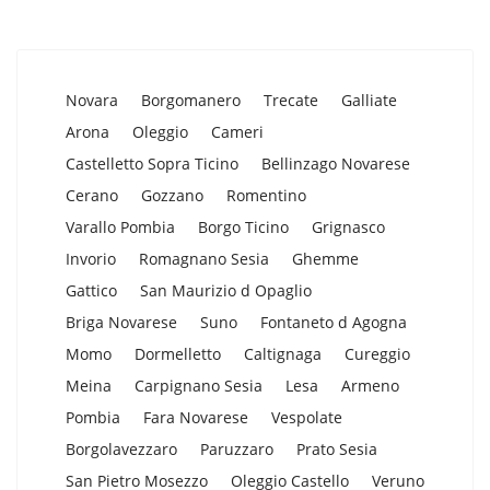
Novara
Borgomanero
Trecate
Galliate
Arona
Oleggio
Cameri
Castelletto Sopra Ticino
Bellinzago Novarese
Cerano
Gozzano
Romentino
Varallo Pombia
Borgo Ticino
Grignasco
Invorio
Romagnano Sesia
Ghemme
Gattico
San Maurizio d Opaglio
Briga Novarese
Suno
Fontaneto d Agogna
Momo
Dormelletto
Caltignaga
Cureggio
Meina
Carpignano Sesia
Lesa
Armeno
Pombia
Fara Novarese
Vespolate
Borgolavezzaro
Paruzzaro
Prato Sesia
San Pietro Mosezzo
Oleggio Castello
Veruno