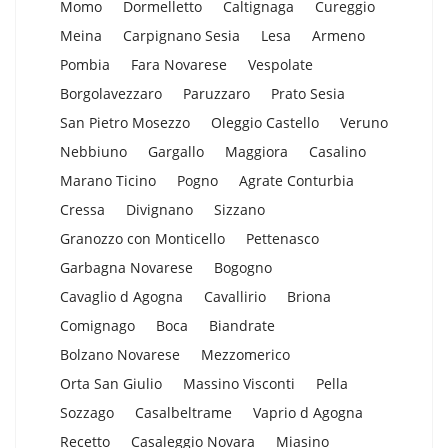
Momo
Dormelletto
Caltignaga
Cureggio
Meina
Carpignano Sesia
Lesa
Armeno
Pombia
Fara Novarese
Vespolate
Borgolavezzaro
Paruzzaro
Prato Sesia
San Pietro Mosezzo
Oleggio Castello
Veruno
Nebbiuno
Gargallo
Maggiora
Casalino
Marano Ticino
Pogno
Agrate Conturbia
Cressa
Divignano
Sizzano
Granozzo con Monticello
Pettenasco
Garbagna Novarese
Bogogno
Cavaglio d Agogna
Cavallirio
Briona
Comignago
Boca
Biandrate
Bolzano Novarese
Mezzomerico
Orta San Giulio
Massino Visconti
Pella
Sozzago
Casalbeltrame
Vaprio d Agogna
Recetto
Casaleggio Novara
Miasino