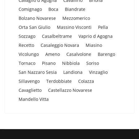
Cavaglio d Agogna
Cavallirio
Briona
Comignago
Boca
Biandrate
Bolzano Novarese
Mezzomerico
Orta San Giulio
Massino Visconti
Pella
Sozzago
Casalbeltrame
Vaprio d Agogna
Recetto
Casaleggio Novara
Miasino
Vicolungo
Ameno
Casalvolone
Barengo
Tornaco
Pisano
Nibbiola
Soriso
San Nazzaro Sesia
Landiona
Vinzaglio
Sillavengo
Terdobbiate
Colazza
Cavaglietto
Castellazzo Novarese
Mandello Vitta