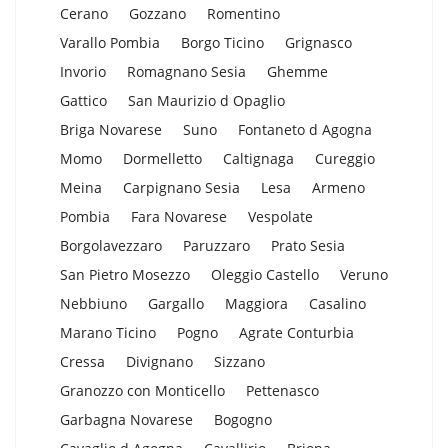
Cerano
Gozzano
Romentino
Varallo Pombia
Borgo Ticino
Grignasco
Invorio
Romagnano Sesia
Ghemme
Gattico
San Maurizio d Opaglio
Briga Novarese
Suno
Fontaneto d Agogna
Momo
Dormelletto
Caltignaga
Cureggio
Meina
Carpignano Sesia
Lesa
Armeno
Pombia
Fara Novarese
Vespolate
Borgolavezzaro
Paruzzaro
Prato Sesia
San Pietro Mosezzo
Oleggio Castello
Veruno
Nebbiuno
Gargallo
Maggiora
Casalino
Marano Ticino
Pogno
Agrate Conturbia
Cressa
Divignano
Sizzano
Granozzo con Monticello
Pettenasco
Garbagna Novarese
Bogogno