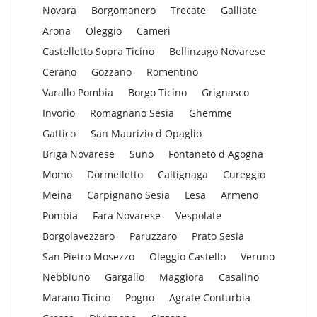
Novara
Borgomanero
Trecate
Galliate
Arona
Oleggio
Cameri
Castelletto Sopra Ticino
Bellinzago Novarese
Cerano
Gozzano
Romentino
Varallo Pombia
Borgo Ticino
Grignasco
Invorio
Romagnano Sesia
Ghemme
Gattico
San Maurizio d Opaglio
Briga Novarese
Suno
Fontaneto d Agogna
Momo
Dormelletto
Caltignaga
Cureggio
Meina
Carpignano Sesia
Lesa
Armeno
Pombia
Fara Novarese
Vespolate
Borgolavezzaro
Paruzzaro
Prato Sesia
San Pietro Mosezzo
Oleggio Castello
Veruno
Nebbiuno
Gargallo
Maggiora
Casalino
Marano Ticino
Pogno
Agrate Conturbia