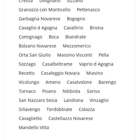
Cressa
Divignano
Sizzano
Granozzo con Monticello
Pettenasco
Garbagna Novarese
Bogogno
Cavaglio d Agogna
Cavallirio
Briona
Comignago
Boca
Biandrate
Bolzano Novarese
Mezzomerico
Orta San Giulio
Massino Visconti
Pella
Sozzago
Casalbeltrame
Vaprio d Agogna
Recetto
Casaleggio Novara
Miasino
Vicolungo
Ameno
Casalvolone
Barengo
Tornaco
Pisano
Nibbiola
Soriso
San Nazzaro Sesia
Landiona
Vinzaglio
Sillavengo
Terdobbiate
Colazza
Cavaglietto
Castellazzo Novarese
Mandello Vitta