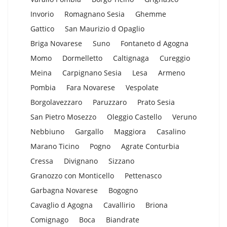
Invorio
Romagnano Sesia
Ghemme
Gattico
San Maurizio d Opaglio
Briga Novarese
Suno
Fontaneto d Agogna
Momo
Dormelletto
Caltignaga
Cureggio
Meina
Carpignano Sesia
Lesa
Armeno
Pombia
Fara Novarese
Vespolate
Borgolavezzaro
Paruzzaro
Prato Sesia
San Pietro Mosezzo
Oleggio Castello
Veruno
Nebbiuno
Gargallo
Maggiora
Casalino
Marano Ticino
Pogno
Agrate Conturbia
Cressa
Divignano
Sizzano
Granozzo con Monticello
Pettenasco
Garbagna Novarese
Bogogno
Cavaglio d Agogna
Cavallirio
Briona
Comignago
Boca
Biandrate