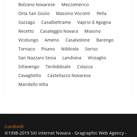
Bolzano Novarese
Mezzomerico
Orta San Giulio
Massino Visconti
Pella
Sozzago
Casalbeltrame
Vaprio d Agogna
Recetto
Casaleggio Novara
Miasino
Vicolungo
Ameno
Casalvolone
Barengo
Tornaco
Pisano
Nibbiola
Soriso
San Nazzaro Sesia
Landiona
Vinzaglio
Sillavengo
Terdobbiate
Colazza
Cavaglietto
Castellazzo Novarese
Mandello Vitta
Condividi
©1998-2019 Siti internet Novara - Gragraphic Web Agency -